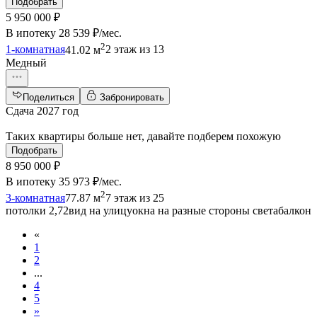
Подобрать
5 950 000 ₽
В ипотеку
28 539 ₽/мес
.
2
1-комнатная
41.02 м
2 этаж из 13
Медный
Поделиться
Забронировать
Сдача 2027 год
Таких квартиры больше нет, давайте подберем похожую
Подобрать
8 950 000 ₽
В ипотеку
35 973 ₽/мес
.
2
3-комнатная
77.87 м
7 этаж из 25
потолки 2,72
вид на улицу
окна на разные стороны света
балкон
«
1
2
...
4
5
»