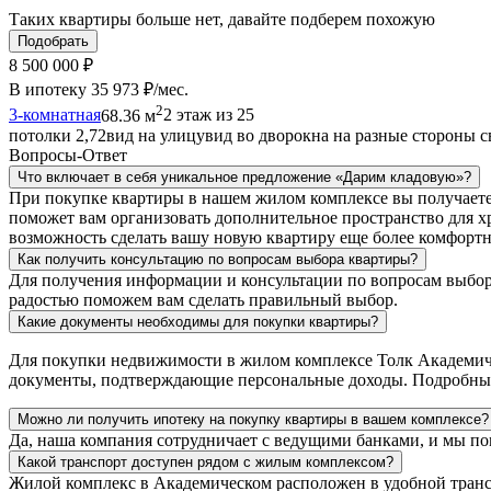
Таких квартиры больше нет, давайте подберем похожую
Подобрать
8 500 000 ₽
В ипотеку
35 973 ₽/мес
.
2
3-комнатная
68.36 м
2 этаж из 25
потолки 2,72
вид на улицу
вид во двор
окна на разные стороны с
Вопросы-Ответ
Что включает в себя уникальное предложение «Дарим кладовую»?
При покупке квартиры в нашем жилом комплексе вы получаете 
поможет вам организовать дополнительное пространство для х
возможность сделать вашу новую квартиру еще более комфорт
Как получить консультацию по вопросам выбора квартиры?
Для получения информации и консультации по вопросам выбор
радостью поможем вам сделать правильный выбор.
Какие документы необходимы для покупки квартиры?
Для покупки недвижимости в жилом комплексе Толк Академичес
документы, подтверждающие персональные доходы. Подробный
Можно ли получить ипотеку на покупку квартиры в вашем комплексе?
Да, наша компания сотрудничает с ведущими банками, и мы п
Какой транспорт доступен рядом с жилым комплексом?
Жилой комплекс в Академическом расположен в удобной транс